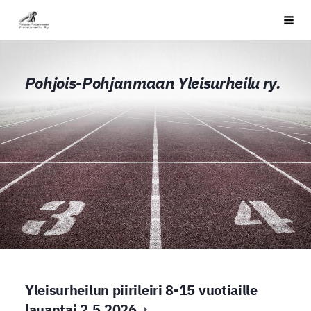
Siirry
PPYU
Haku
sivun
sisältöön
Pohjois-Pohjanmaan Yleisurheilu ry.
Yleisurheilun piirileiri 8-15 vuotiaille
lauantai 2.5.2026