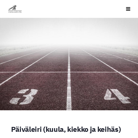
Siirry
PPYU
Haku
sivun
sisältöön
Päiväleiri (kuula, kiekko ja keihäs)