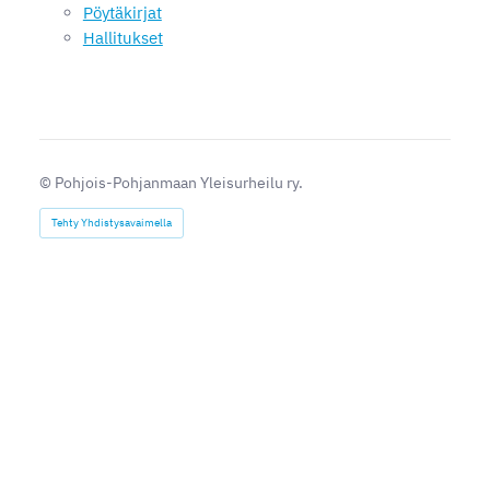
Pöytäkirjat
Hallitukset
©
Pohjois-Pohjanmaan Yleisurheilu ry.
Tehty Yhdistysavaimella