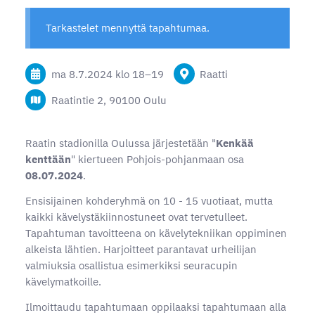
Tarkastelet mennyttä tapahtumaa.
ma 8.7.2024
klo 18
–
19
Raatti
Raatintie 2, 90100 Oulu
Raatin stadionilla Oulussa järjestetään "
Kenkää
kenttään
" kiertueen Pohjois-pohjanmaan osa
08.07.2024
.
Ensisijainen kohderyhmä on 10 - 15 vuotiaat, mutta
kaikki kävelystäkiinnostuneet ovat tervetulleet.
Tapahtuman tavoitteena on kävelytekniikan oppiminen
alkeista lähtien. Harjoitteet parantavat urheilijan
valmiuksia osallistua esimerkiksi seuracupin
kävelymatkoille.
Ilmoittaudu tapahtumaan oppilaaksi tapahtumaan alla