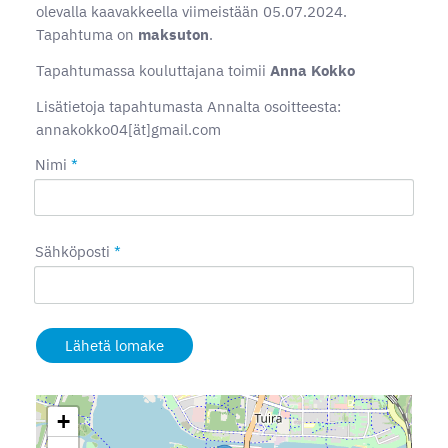
olevalla kaavakkeella viimeistään 05.07.2024.
Tapahtuma on
maksuton
.
Tapahtumassa kouluttajana toimii
Anna Kokko
Lisätietoja tapahtumasta Annalta osoitteesta:
annakokko04[ät]gmail.com
Nimi
*
Sähköposti
*
Lähetä lomake
+