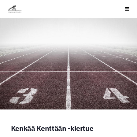
Siirry
PPYU
Haku
sivun
sisältöön
Kenkää Kenttään -kiertue