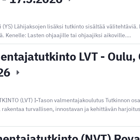
i (YS) Lähijaksojen lisäksi tutkinto sisältää välitehtävi
Kenelle: Lasten ohjaajille tai ohjaajiksi aikoville.…
ntajatutkinto LVT - Oulu, 
026
TO (LVT) I-Tason valmentajakoulutus Tutkinnon osaa
 rakentaa turvallisen, innostavan ja kehittävän harjoit
entajatutkinto (NVT) Rova