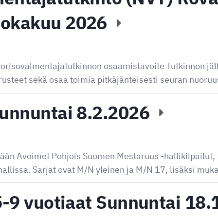
Lokakuu 2026
risovalmentajatutkinnon osaamistavoite Tutkinnon jäl
steet sekä osaa toimia pitkäjänteisesti seuran nuoru
sunnuntai 8.2.2026
ään Avoimet Pohjois Suomen Mestaruus -hallikilpailut,
allissa. Sarjat ovat M/N yleinen ja M/N 17, lisäksi mu
15-9 vuotiaat Sunnuntai 18