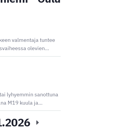
keen valmentaja tuntee
usvaiheessa olevien…
 tai lyhyemmin sanottuna
kana M19 kuula ja…
.1.2026