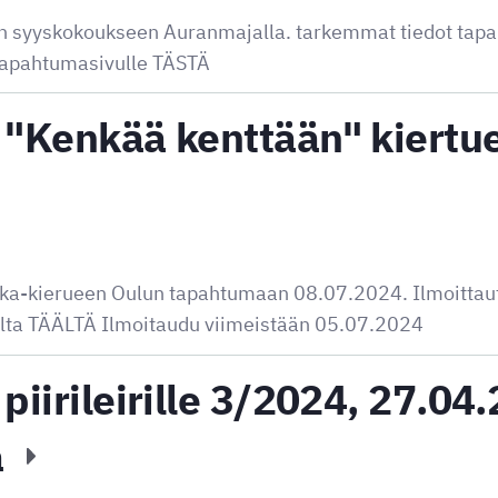
rin syyskokoukseen Auranmajalla. tarkemmat tiedot tap
 tapahtumasivulle TÄSTÄ
 "Kenkää kenttään" kiertu
ikka-kierueen Oulun tapahtumaan 08.07.2024. Ilmoitta
ulta TÄÄLTÄ Ilmoitaudu viimeistään 05.07.2024
piirileirille 3/2024, 27.04
a