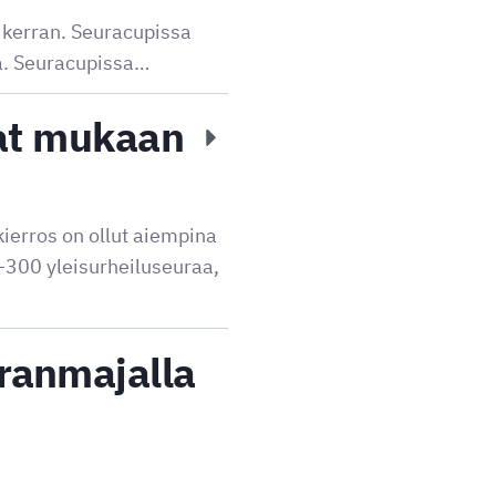
 kerran. Seuracupissa
sa. Seuracupissa…
rat mukaan
erros on ollut aiempina
–300 yleisurheiluseuraa,
ranmajalla