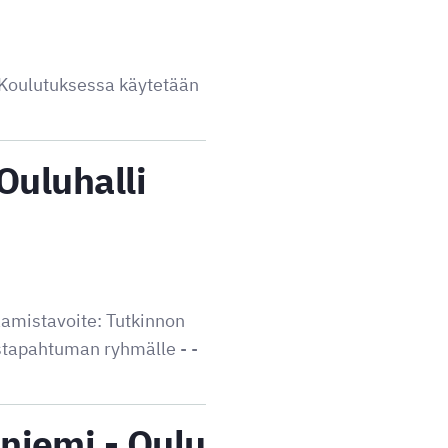
ä. Koulutuksessa käytetään
Ouluhalli
mistavoite: Tutkinnon
ustapahtuman ryhmälle - -
niemi - Oulu