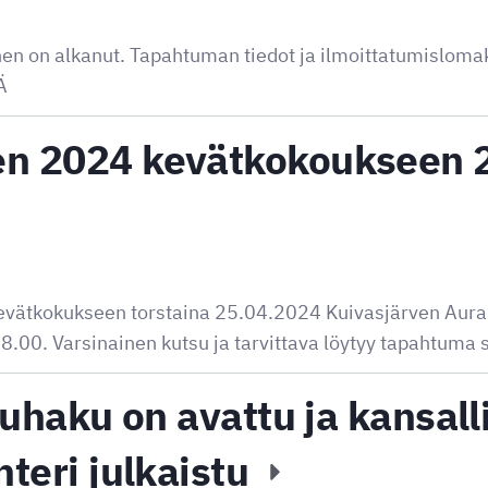
minen on alkanut. Tapahtuman tiedot ja ilmoittatumisloma
Ä
en 2024 kevätkokoukseen 
evätkokukseen torstaina 25.04.2024 Kuivasjärven Auran
18.00. Varsinainen kutsu ja tarvittava löytyy tapahtuma 
iluhaku on avattu ja kansal
nteri julkaistu