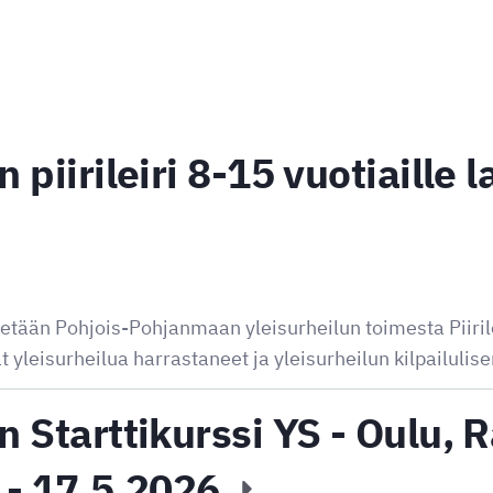
 piirileiri 8-15 vuotiaille 
etään Pohjois-Pohjanmaan yleisurheilun toimesta Piirile
 yleisurheilua harrastaneet ja yleisurheilun kilpailulis
n Starttikurssi YS - Oulu, 
. - 17.5.2026