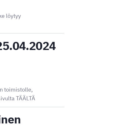
ke löytyy
25.04.2024
 toimistolle,
sivulta TÄÄLTÄ
linen