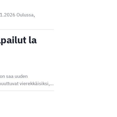
.1.2026 Oulussa,
ailut la
ion saa uuden
muuttuvat vierekkäisiksi,…