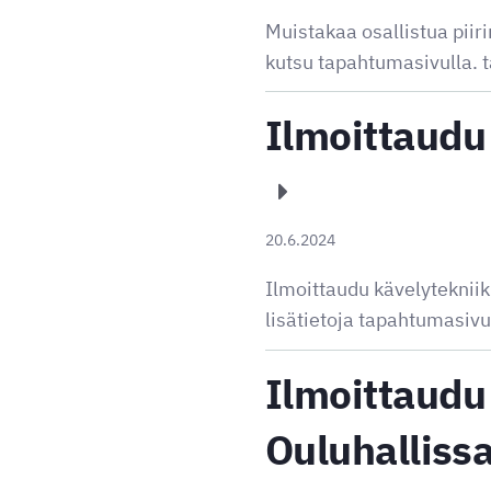
Muistakaa osallistua pii
kutsu tapahtumasivulla.
Ilmoittaudu
20.6.2024
Ilmoittaudu kävelytekni
lisätietoja tapahtumasiv
Ilmoittaudu 
Ouluhalliss