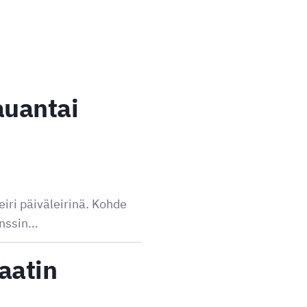
lauantai
iri päiväleirinä. Kohde
enssin…
Raatin