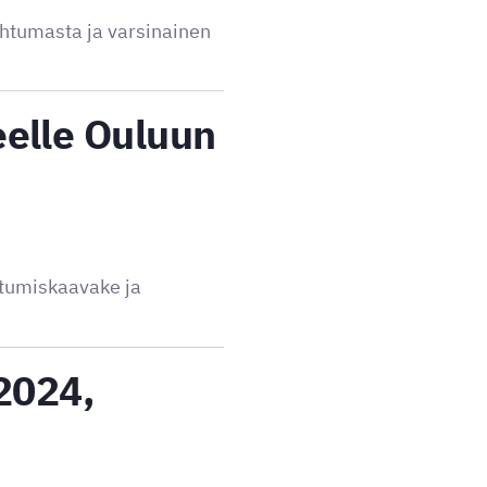
ahtumasta ja varsinainen
eelle Ouluun
utumiskaavake ja
.2024,