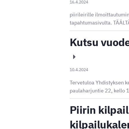
16.4.2024
piirileirille ilmoittautu
tapahtumasivulta. TÄÄLT
Kutsu vuod
10.4.2024
Tervetuloa Yhdistyksen k
paulaharjuntie 22, kello 
Piirin kilpa
kilpailukale