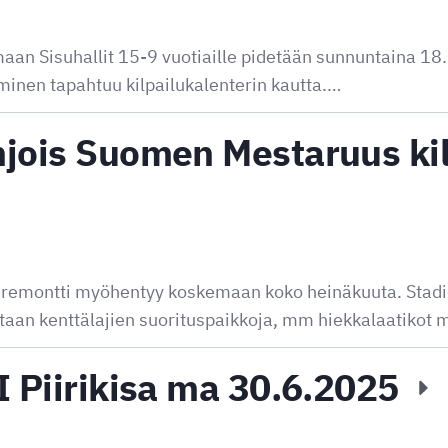
an Sisuhallit 15-9 vuotiaille pidetään sunnuntaina 18
minen tapahtuu kilpailukalenterin kautta.…
jois Suomen Mestaruus kilp
e remontti myöhentyy koskemaan koko heinäkuuta. Stad
taan kenttälajien suorituspaikkoja, mm hiekkalaatikot 
I Piirikisa ma 30.6.2025