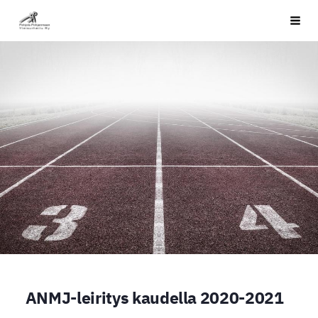
Siirry
PPYU
Haku
sivun
sisältöön
ANMJ-leiritys kaudella 2020-2021