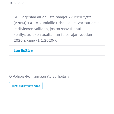
10.9.2020
SUL järjestää alueellista maajoukkueleiritystä
(ANMJ) 14-18-vuotiaille urheilijoille. Varmuudella
leiritykseen valitaan, jos on saavuttanut
kehitystaulukon asettaman tulosrajan vuoden
2020 aikana (1.1.2020-).
Lue lisää »
©
Pohjois-Pohjanmaan Yleisurheilu ry.
Tehty Yhdistysavaimella