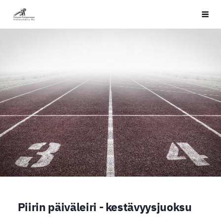
Siirry
PPYU
Haku
sivun
sisältöön
Piirin päiväleiri - kestävyysjuoksu