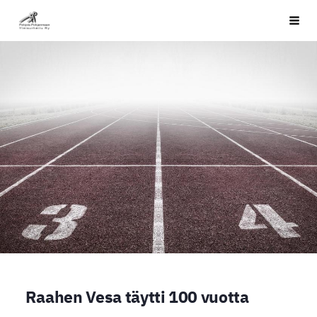
Siirry
PPYU
Haku
sivun
sisältöön
Raahen Vesa täytti 100 vuotta