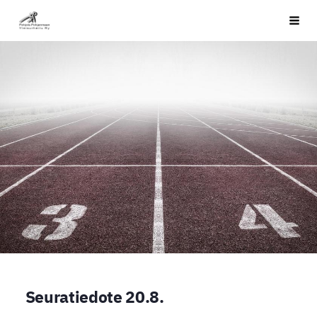
Siirry
PPYU
Haku
sivun
sisältöön
Seuratiedote 20.8.