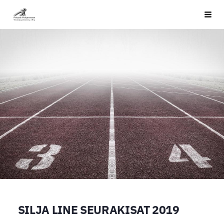
Siirry
PPYU
Haku
sivun
sisältöön
SILJA LINE SEURAKISAT 2019