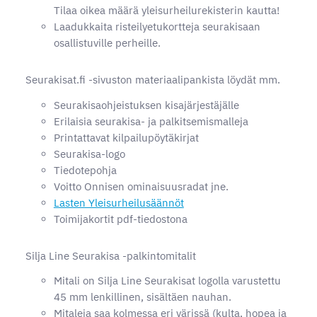
Tilaa oikea määrä yleisurheilurekisterin kautta!
Laadukkaita risteilyetukortteja seurakisaan
osallistuville perheille.
Seurakisat.fi -sivuston materiaalipankista löydät mm.
Seurakisaohjeistuksen kisajärjestäjälle
Erilaisia seurakisa- ja palkitsemismalleja
Printattavat kilpailupöytäkirjat
Seurakisa-logo
Tiedotepohja
Voitto Onnisen ominaisuusradat jne.
Lasten Yleisurheilusäännöt
Toimijakortit pdf-tiedostona
Silja Line Seurakisa -palkintomitalit
Mitali on Silja Line Seurakisat logolla varustettu
45 mm lenkillinen, sisältäen nauhan.
Mitaleja saa kolmessa eri värissä (kulta, hopea ja