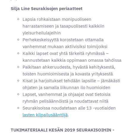
Silja Line Seurakisojen periaatteet
Lapsia rohkaistaan monipuoliseen
harrastamiseen ja tasapuolisesti kaikkiin
yleisurheilulajeihin
Perhekeskeisyyttä korostetaan ottamalla
vanhemmat mukaan aktiivisiksi toimijoiksi
Kaikki lapset ovat yhtä tärkeitä ryhmässä –
kannustetaan kaikkia oppimaan omassa tahdissa
Palkitaan ahkeruudesta, hyvästä kehityksestä,
toisten huomioimisesta ja kovasta yrityksestä
Kisat ja harjoitukset tehdään lapsille – jämäkästi
ohjaten ja samalla liikunnan ilo huomioiden
Lapset, vanhemmat ja ohjaajat ovat tietoisia
ryhmän pelisäännöistä ja noudattavat niitä
Seurakisoissa noudatetaan alle 13 -vuotiaiden
lasten kilpailusääntöjä
.
TUKIMATERIAALI KESÄN 2019 SEURAKISOIHIN -