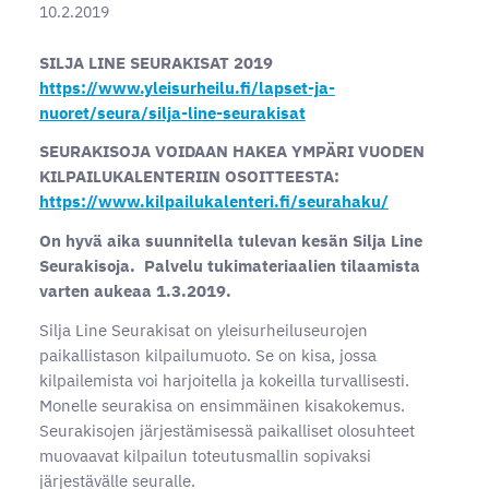
10.2.2019
SILJA LINE SEURAKISAT 2019
https://www.yleisurheilu.fi/lapset-ja-
nuoret/seura/silja-line-seurakisat
SEURAKISOJA VOIDAAN HAKEA YMPÄRI VUODEN
KILPAILUKALENTERIIN OSOITTEESTA:
https://www.kilpailukalenteri.fi/seurahaku/
On hyvä aika suunnitella tulevan kesän Silja Line
Seurakisoja. Palvelu tukimateriaalien tilaamista
varten aukeaa 1.3.2019.
Silja Line Seurakisat on yleisurheiluseurojen
paikallistason kilpailumuoto. Se on kisa, jossa
kilpailemista voi harjoitella ja kokeilla turvallisesti.
Monelle seurakisa on ensimmäinen kisakokemus.
Seurakisojen järjestämisessä paikalliset olosuhteet
muovaavat kilpailun toteutusmallin sopivaksi
järjestävälle seuralle.