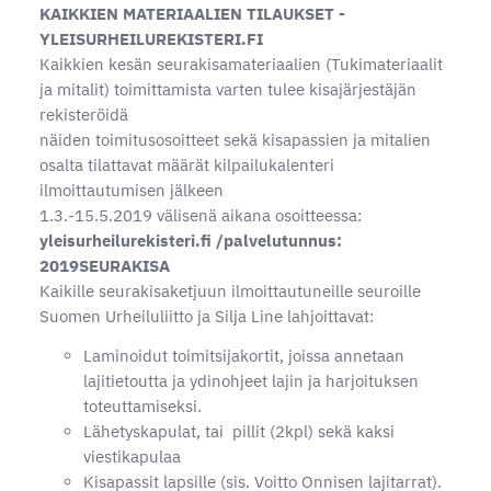
KAIKKIEN MATERIAALIEN TILAUKSET -
YLEISURHEILUREKISTERI.FI
Kaikkien kesän seurakisamateriaalien (Tukimateriaalit
ja mitalit) toimittamista varten tulee kisajärjestäjän
rekisteröidä
näiden toimitusosoitteet sekä kisapassien ja mitalien
osalta tilattavat määrät kilpailukalenteri
ilmoittautumisen jälkeen
1.3.-15.5.2019 välisenä aikana osoitteessa:
yleisurheilurekisteri.fi /palvelutunnus:
2019SEURAKISA
Kaikille seurakisaketjuun ilmoittautuneille seuroille
Suomen Urheiluliitto ja Silja Line lahjoittavat:
Laminoidut toimitsijakortit, joissa annetaan
lajitietoutta ja ydinohjeet lajin ja harjoituksen
toteuttamiseksi.
Lähetyskapulat, tai pillit (2kpl) sekä kaksi
viestikapulaa
Kisapassit lapsille (sis. Voitto Onnisen lajitarrat).