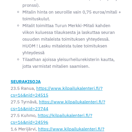
pronssi).
Mitalin hinta on seuroille vain 0,75 euroa/mitali +
toimituskulut.
Mitalit toimittaa Turun Merkki-Mitali kahden
viikon kuluessa tilauksesta ja laskuttaa seuran
osuuden mitaleista toimituksen yhteydessä.
HUOM ! Lasku mitaleista tulee toimituksen
yhteydessä
Tilaathan ajoissa yleisurheilurekisterin kautta,
jotta varmistat mitalien saamisen.
SEURAKISOJA
23.5 Ranua,
https://www.kilpailukalenteri.fi/?
cs=16&nid=24515
27.5 Tyrnävä,
https://www.kilpailukalenteri.fi/?
cs=16&nid=23744
27.5 Kuhmo,
https://kilpailukalenteri.fi/?
cs=16&nid=24596
1.6 Merijärvi,
https://www.kilpailukalenteri.fi/?