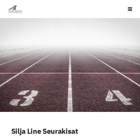
Siirry
PPYU
Haku
sivun
sisältöön
Silja Line Seurakisat