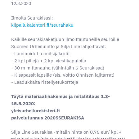
12.3.2020
Ilmoita Seurakisasi:
kilpailukalenteri.fi/seurahaku
Kaikille seurakisaketjuun ilmoittautuneille seuroille
Suomen Urheiluliitto ja Silja Line lahjoittavat:
- Laminoidut toimitsijakortit
- 2 kpl pillejä + 2 kpl viestikapuloita
- 30 m mittanauha (vähintään 6 Seurakisaa)
- Kisapassit lapsille (sis. Voitto Onnisen lajitarrat)
- Laadukkaita risteilyetukortteja
Täytä materiaalihakemus ja mitalitilaus 1.3-
15.5.2020:
yleisurheilurekisteri.fi
palvelutunnus 2020SSEURAKISA
Silja Line Seurakisa -mitalin hinta on 0,75 eur/ kpl
+