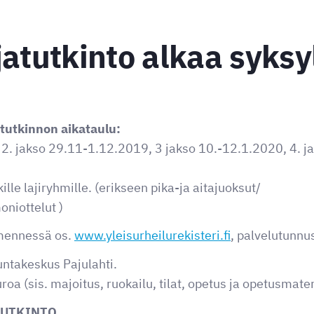
atutkinto alkaa syksy
tutkinnon aikataulu:
 2. jakso 29.11-1.12.2019, 3 jakso 10.-12.1.2020, 4. j
ille lajiryhmille. (erikseen pika-ja aitajuoksut/
niottelut )
 mennessä os.
www.yleisurheilurekisteri.fi
, palvelutunnu
untakeskus Pajulahti.
oa (sis. majoitus, ruokailu, tilat, opetus ja opetusmater
TUTKINTO