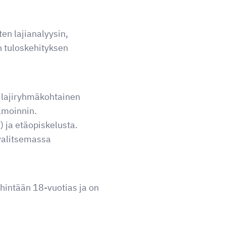
ten lajianalyysin,
n tuloskehityksen
 lajiryhmäkohtainen
elmoinnin.
) ja etäopiskelusta.
 valitsemassa
ähintään 18-vuotias ja on