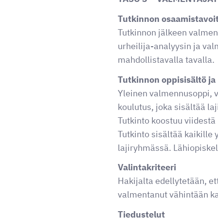
Tutkinnon osaamistavoi
Tutkinnon jälkeen valmenta
urheilija-analyysin ja v
mahdollistavalla tavalla.
Tutkinnon oppisisältö ja
Yleinen valmennusoppi, v
koulutus, joka sisältää la
Tutkinto koostuu viidestä
Tutkinto sisältää kaikill
lajiryhmässä. Lähiopiskel
Valintakriteeri
Hakijalta edellytetään, e
valmentanut vähintään ka
Tiedustelut