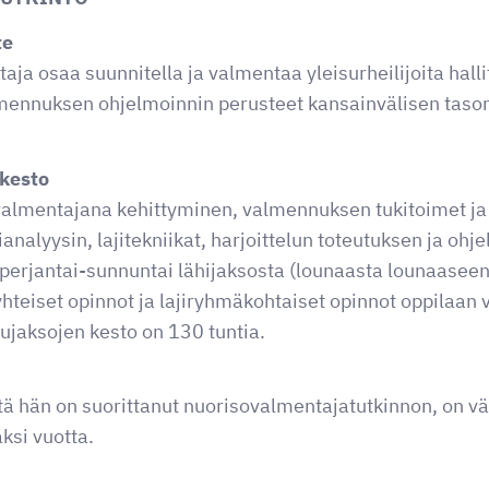
te
ja osaa suunnitella ja valmentaa yleisurheilijoita halli
almennuksen ohjelmoinnin perusteet kansainvälisen taso
 kesto
almentajana kehittyminen, valmennuksen tukitoimet ja
jianalyysin, lajitekniikat, harjoittelun toteutuksen ja ohj
 perjantai-sunnuntai lähijaksosta (lounaasta lounaaseen
e yhteiset opinnot ja lajiryhmäkohtaiset opinnot oppilaan
ujaksojen kesto on 130 tuntia.
ttä hän on suorittanut nuorisovalmentajatutkinnon, on v
ksi vuotta.