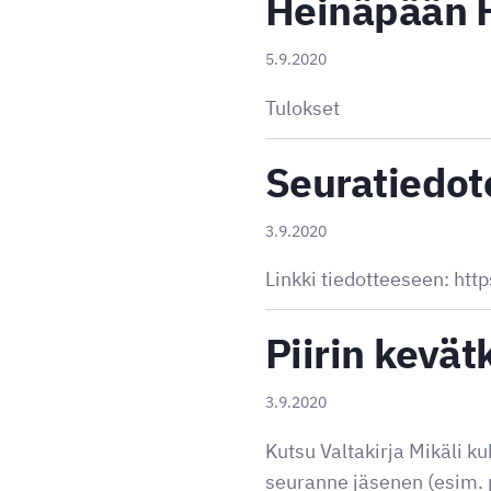
Heinäpään H
5.9.2020
Tulokset
Seuratiedot
3.9.2020
Linkki tiedotteeseen: h
Piirin kevä
3.9.2020
Kutsu Valtakirja Mikäli k
seuranne jäsenen (esim. 