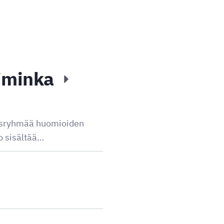
Liminka
itusryhmää huomioiden
to sisältää…