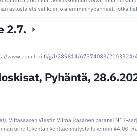
0 Raatin Stadionilla. Seiväskouluun voivat tulla mukaan k
 harrastusta etsivät kuin jo aiemmin hypänneet, jotka h
e 2.7.
ttps://www.emaileri.fi/g/l/289814/67374083/2103324
loskisat, Pyhäntä, 28.6.20
set). Viitasaaren Viestin Vilma Räsänen paransi N17-sa
ännän urheilukentän kenttäennätystä lukemiin 44,00. 