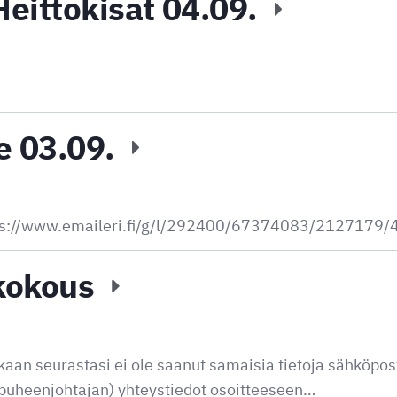
eittokisat 04.09.
e 03.09.
ttps://www.emaileri.fi/g/l/292400/67374083/2127179
tkokous
ukaan seurastasi ei ole saanut samaisia tietoja sähköpos
puheenjohtajan) yhteystiedot osoitteeseen…