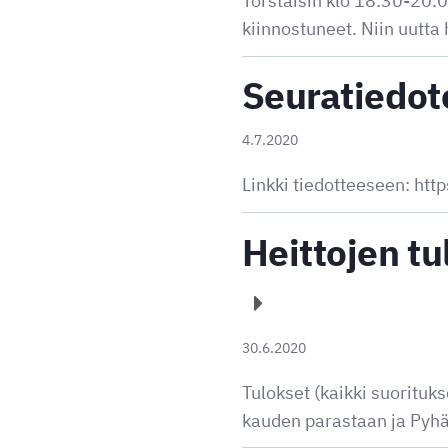
Torstaisin klo 18:30-20:0
kiinnostuneet. Niin uutta
Seuratiedot
4.7.2020
Linkki tiedotteeseen: h
Heittojen tu
30.6.2020
Tulokset (kaikki suorituk
kauden parastaan ja Pyh