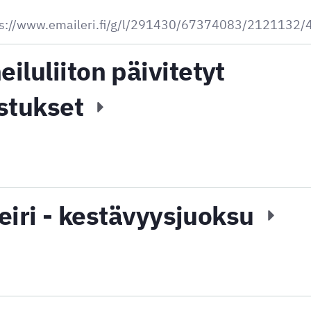
ttps://www.emaileri.fi/g/l/291430/67374083/2121132
luliiton päivitetyt
stukset
leiri - kestävyysjuoksu