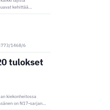
aikki lajista
aluavat kehittää…
/4773/1468/6
20 tulokset
rjan kiekonheitossa
Räsänen on N17-sarjan…