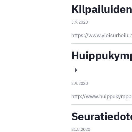
Kilpailuide
3.9.2020
https://www.yleisurheil
Huippukympp
2.9.2020
http://www.huippukymppi.f
Seuratiedot
21.8.2020