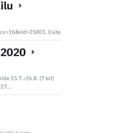
ilu
/?cs=16&nid=25801. Esite
8.2020
ille 15.7.-26.8. (7 krt)
1-17…