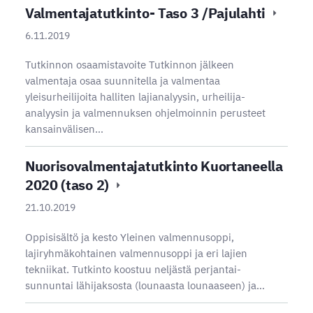
Valmentajatutkinto- Taso 3 /Pajulahti
6.11.2019
Tutkinnon osaamistavoite Tutkinnon jälkeen
valmentaja osaa suunnitella ja valmentaa
yleisurheilijoita halliten lajianalyysin, urheilija-
analyysin ja valmennuksen ohjelmoinnin perusteet
kansainvälisen…
Nuorisovalmentajatutkinto Kuortaneella
2020 (taso 2)
21.10.2019
Oppisisältö ja kesto Yleinen valmennusoppi,
lajiryhmäkohtainen valmennusoppi ja eri lajien
tekniikat. Tutkinto koostuu neljästä perjantai-
sunnuntai lähijaksosta (lounaasta lounaaseen) ja…